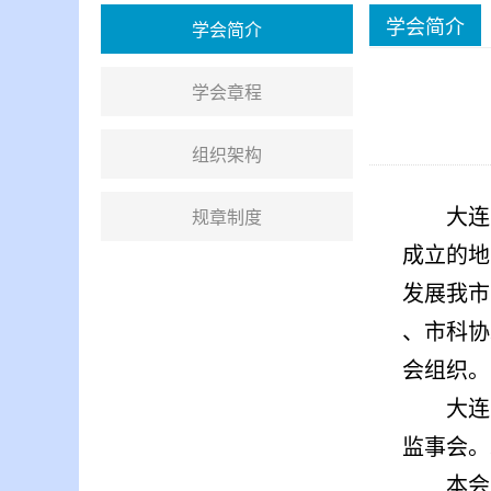
学会简介
学会简介
学会章程
组织架构
规章制度
大连
成立的地
发展我市
、市科协
会组织。
大连
监事会。
本会